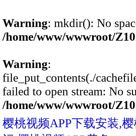
Warning
: mkdir(): No spac
/home/www/wwwroot/Z10
Warning
:
file_put_contents(./cachef
failed to open stream: No su
/home/www/wwwroot/Z10
樱桃视频APP下载安装,