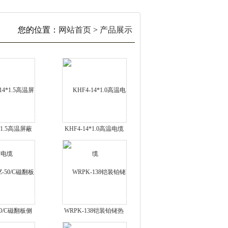
您的位置：
网站首页
>
产品展示
4*1.5高温屏蔽
KHF4-14*1.0高温电缆
电缆
50/C磁翻板侧
WRPK-138铠装铂铑热
液位计
电偶