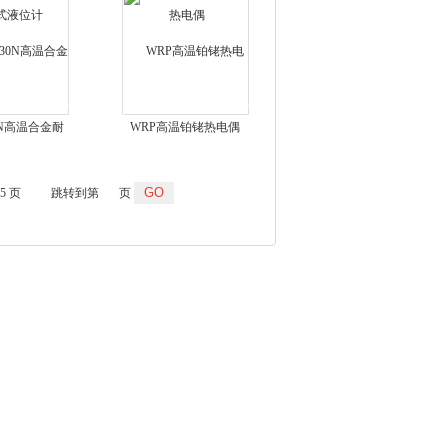
0N高温合金耐
WRP高温铂铑热电偶
热电偶
25 页
跳转到第
页