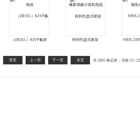
（ZR192-）KFFP氟塑
柯利托盘式桥架
WRN-23
料耐高温屏蔽控制电缆
磨
首页
上一页
下一页
末页
共 2692 条记录，当前 53 / 2