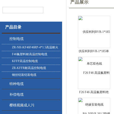
产品展示
产品目录
控制电缆
ZR-NH-KF46F46RP-4*1.5高温耐火
供应柯利BVR-1*185单
控制电缆
F46氟塑料耐高温控制电缆
芯双色线
KFFP高温控制电缆
ZR-KFFR耐高温控制电缆
钢丝铠装铠装电缆
特种电缆
F26 F46 高温氟塑料绝
补偿电缆
缘安装电线
樱桃视频成人污