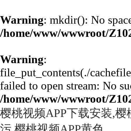
Warning
: mkdir(): No space
/home/www/wwwroot/Z10
Warning
:
file_put_contents(./cachefi
failed to open stream: No suc
/home/www/wwwroot/Z10
樱桃视频APP下载安装,
污,樱桃视频APP黄色