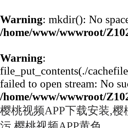
Warning
: mkdir(): No space
/home/www/wwwroot/Z10
Warning
:
file_put_contents(./cachefi
failed to open stream: No suc
/home/www/wwwroot/Z10
樱桃视频APP下载安装,
污,樱桃视频APP黄色