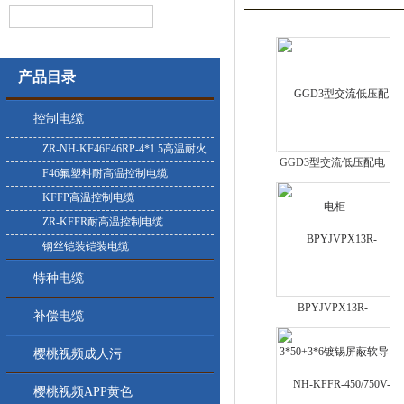
产品目录
控制电缆
ZR-NH-KF46F46RP-4*1.5高温耐火
GGD3型交流低压配电
控制电缆
F46氟塑料耐高温控制电缆
柜
KFFP高温控制电缆
ZR-KFFR耐高温控制电缆
钢丝铠装铠装电缆
特种电缆
BPYJVPX13R-
补偿电缆
3*50+3*6镀锡屏蔽软导
体樱桃视频APP黄色
樱桃视频成人污
樱桃视频APP黄色